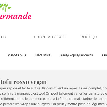
TES
CUISINE VÉGÉTALE
BOUTIQUE
Desserts crus
Plats salés
Blinis/Crêpes/Pancakes
Cui
Petits déjeuners
 tofu rosso vegan
uper rapide et facile à faire. Ils constituent un repas assez complet, p
 se faire à manger, c'est top! On peut tellement varier les garnitures e
différents dans le commerce: bio, à la farine de mais, farine de sarra
 je préfère les wraps aux burgers. On peut y mettre plein de légumes, c