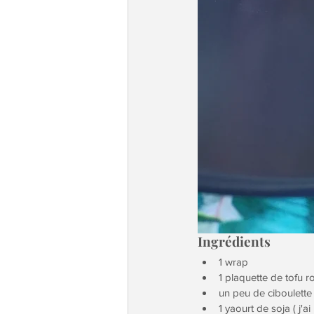
Ingrédients
1 wrap
1 plaquette de tofu r
un peu de ciboulette 
1 yaourt de soja ( j'