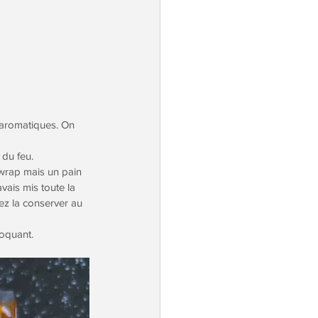
 aromatiques. On 
 du feu.
 wrap mais un pain 
vais mis toute la 
rez la conserver au 
roquant. 