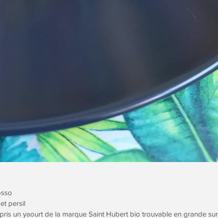
osso
et persil
ai pris un yaourt de la marque Saint Hubert bio trouvable en grande sur