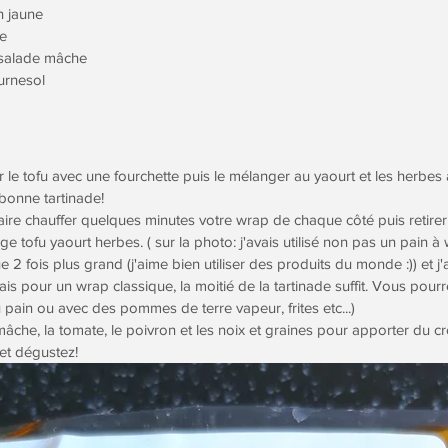
n jaune
te
 salade mâche
urnesol
r le tofu avec une fourchette puis le mélanger au yaourt et les herbes
 bonne tartinade!
re chauffer quelques minutes votre wrap de chaque côté puis retirer
e tofu yaourt herbes. ( sur la photo: j'avais utilisé non pas un pain à
 2 fois plus grand (j'aime bien utiliser des produits du monde :)) et j'a
ais pour un wrap classique, la moitié de la tartinade suffit. Vous pour
 pain ou avec des pommes de terre vapeur, frites etc...)
mâche, la tomate, le poivron et les noix et graines pour apporter du c
et dégustez!