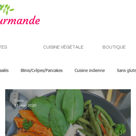
TES
CUISINE VÉGÉTALE
BOUTIQUE
salés
Blinis/Crêpes/Pancakes
Cuisine indienne
Sans glut
Claire
27 janv. 2020