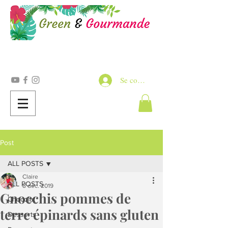
Se connecter
Post
ALL POSTS
Claire
ALL POSTS
8 déc. 2019
Gnocchis pommes de
Chocolat
terre épinards sans gluten
Desserts