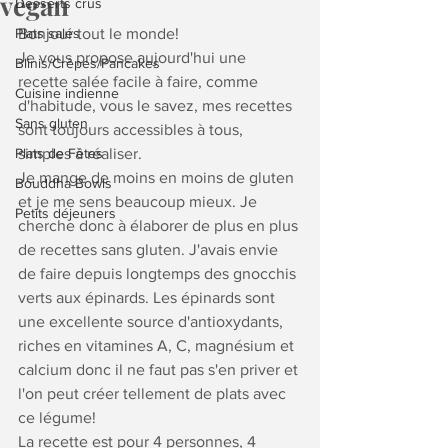
vegan
Desserts crus
Plats salés
Bonjour tout le monde!
Je vous propose aujourd'hui une 
Blinis/Crêpes/Pancakes
recette salée facile à faire, comme 
Cuisine indienne
d'habitude, vous le savez, mes recettes 
Sans gluten
sont toujours accessibles à tous, 
Plats de Fêtes
simples à réaliser. 
Je mange de moins en moins de gluten 
Bouddha Bowls
et je me sens beaucoup mieux. Je 
Petits déjeuners
cherche donc à élaborer de plus en plus 
de recettes sans gluten. J'avais envie 
de faire depuis longtemps des gnocchis 
verts aux épinards. Les épinards sont 
une excellente source d'antioxydants, 
riches en vitamines A, C, magnésium et 
calcium donc il ne faut pas s'en priver et 
l'on peut créer tellement de plats avec 
ce légume! 
La recette est pour 4 personnes, 4 