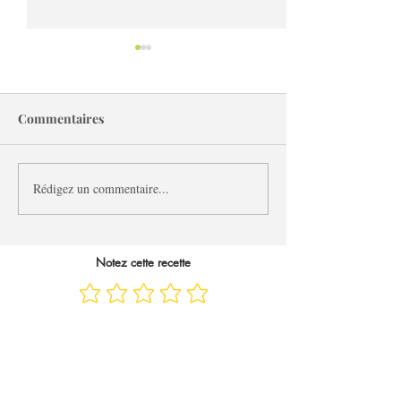
Commentaires
Rédigez un commentaire...
Gâteau cru chocolat
Feuilles de cho
orange noisette vegan
farcies au tofu e
champignons v
Notez cette recette