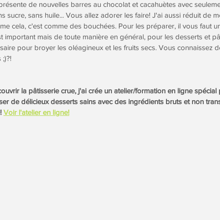
 présente de nouvelles barres au chocolat et cacahuètes avec seulemen
s sucre, sans huile... Vous allez adorer les faire! J'ai aussi réduit de moi
me cela, c'est comme des bouchées. Pour les préparer, il vous faut un
t important mais de toute manière en général, pour les desserts et pât
saire pour broyer les oléagineux et les fruits secs. Vous connaissez d
 ;)?!
uvrir la pâtisserie crue, j'ai crée un atelier/formation en ligne spécial
r de délicieux desserts sains avec des ingrédients bruts et non tran
! 
Voir l'atelier en ligne!