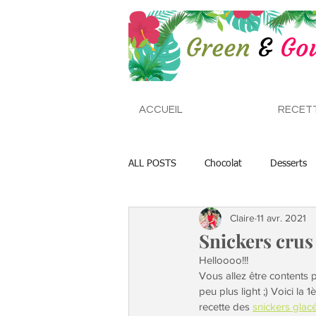
ACCUEIL
RECET
ALL POSTS
Chocolat
Desserts
Claire
11 avr. 2021
Plats de Fêtes
Bouddha Bowls
Snickers crus
Helloooo!!!
Vous allez être contents p
peu plus light ;) Voici la 
recette des 
snickers glac