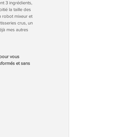
t 3 ingrédients, 
tié la taille des 
 robot mixeur et 
isseries crus, un 
éjà mes autres 
 pour vous 
sformés et sans 