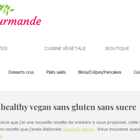
TES
CUISINE VÉGÉTALE
BOUTIQUE
Desserts crus
Plats salés
Blinis/Crêpes/Pancakes
Cui
Petits déjeuners
 healthy vegan sans gluten sans sucre
arce que j'ai une nouvelle recette de snickers à vous proposer, cette 
1ère recette que j'avais élaborée: 
Snickers vegan
 . Vous trouverez auss
és